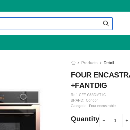
Products
Detail
FOUR ENCASTR
+FANTDIG
Ref:
CFE-G68DMT1C
BRAND:
Condor
Categorie:
Four encastrable
Quantity