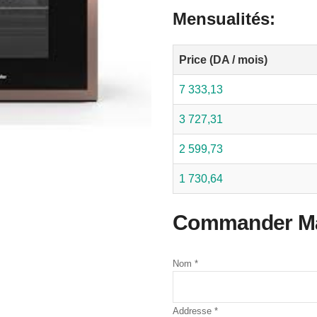
Mensualités:
Price (DA / mois)
7 333,13
3 727,31
2 599,73
1 730,64
Commander Mai
Nom
*
Addresse
*