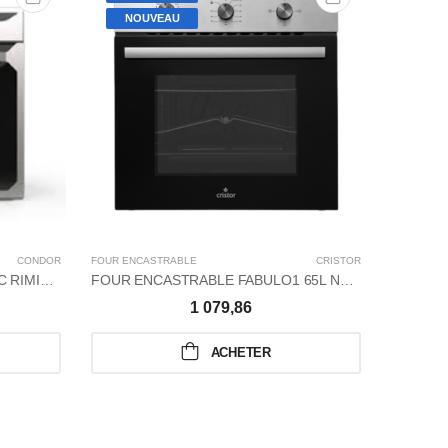
NOUVEAU
NO
CONDOR
FOUR ENCASTRABLE
CRISTOR
FOUR ENC
FOUR ENCASTRABLE GAZ-ELEC RIMINA+FAN T
FOUR ENCASTRABLE FABULO1 65L NOIR-INOX
1 079,86
ACHETER