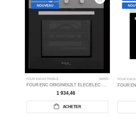
NOUVEAU
NOU
FOUR ENCASTRABLE
NARDI
FOUR ENCA
FOUR ENC ORIGINE62LT ELEC/ELEC T_MǪ/INOX
1 934,46
ACHETER