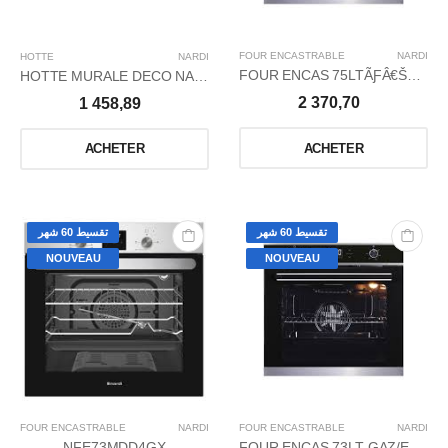
FOUR ENCASTRABLE
NARDI
HOTTE
NARDI
FOUR ENCAS 75LTÃƑÂ€ŠÃ‚Â GAZ/ELEC TDIG/F
HOTTE MURALE DECO NARDI 75CM BLACK GLASS
2 370,70
1 458,89
ACHETER
ACHETER
تقسيط 60 شهر
تقسيط 60 شهر
NOUVEAU
NOUVEAU
FOUR ENCASTRABLE
NARDI
FOUR ENCASTRABLE
NARDI
NFE73MDD4GX
FOUR ENCAS 73LT GAZ/ELEC TDIG/FULL_BLACK