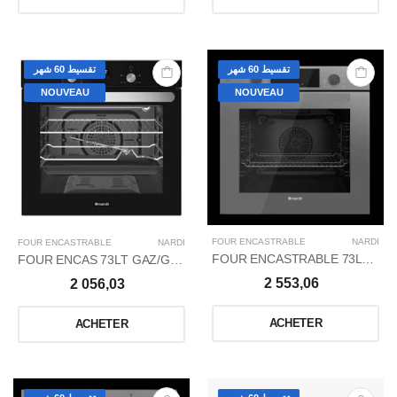
تقسيط 60 شهر
تقسيط 60 شهر
NOUVEAU
NOUVEAU
FOUR ENCASTRABLE
NARDI
FOUR ENCASTRABLE
NARDI
FOUR ENCASTRABLE 73LT ELC/ELEC TDIG/PURE
FOUR ENCAS 73LT GAZ/GAZ TDIG/BLACK_GLASS
2 553,06
2 056,03
ACHETER
ACHETER