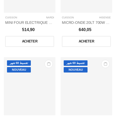
CUISSON
NARDI
CUISSON
HISENSE
MINI FOUR ELECTRIǪUE 45LT / NOIR
MICRO-ONDE 20LT 700W NOIR
514,90
640,05
ACHETER
ACHETER
تقسيط 60 شهر
تقسيط 60 شهر
NOUVEAU
NOUVEAU