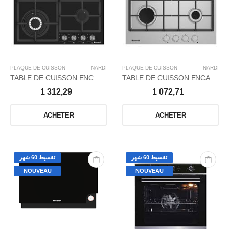
PLAQUE DE CUISSON
NARDI
PLAQUE DE CUISSON
NARDI
TABLE DE CUISSON ENC GAZ65CM/4FXW/G-GLAS
TABLE DE CUISSON ENCASÂ GAZ 60CM/4FXW/IN
1 312,29
1 072,71
ACHETER
ACHETER
تقسيط 60 شهر
تقسيط 60 شهر
NOUVEAU
NOUVEAU