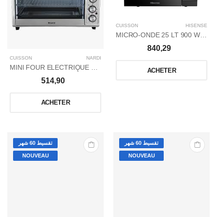
CUISSON
HISENSE
MICRO-ONDE 25 LT 900 W AVEC GRILL NOIR
840,29
CUISSON
NARDI
MINI FOUR ELECTRIǪUE NARDI 45LT / SILVER
ACHETER
514,90
ACHETER
تقسيط 60 شهر
تقسيط 60 شهر
NOUVEAU
NOUVEAU