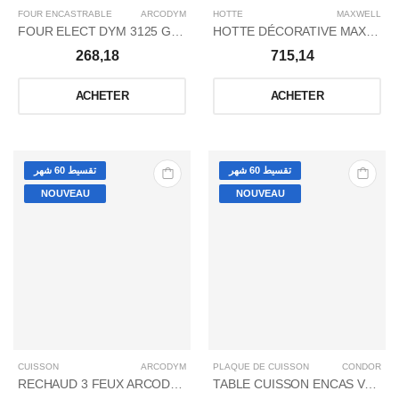
FOUR ENCASTRABLE
ARCODYM
HOTTE
MAXWELL
FOUR ELECT DYM 3125 GRIS PANNEL ROUGE
HOTTE DÉCORATIVE MAXWELL 60CM/FILTRE À CHARBON/GLASS NOIR
268,18
715,14
ACHETER
ACHETER
تقسيط 60 شهر
تقسيط 60 شهر
NOUVEAU
NOUVEAU
CUISSON
ARCODYM
PLAQUE DE CUISSON
CONDOR
RECHAUD 3 FEUX ARCODYM
TABLE CUISSON ENCAS VANILLA2GAZ76CM/B GL