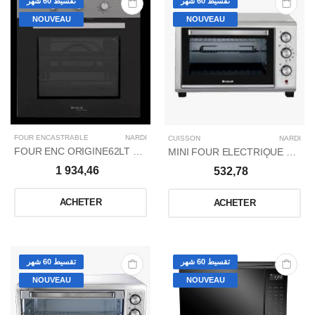
تقسيط 60 شهر
تقسيط 60 شهر
NOUVEAU
NOUVEAU
FOUR ENCASTRABLE
NARDI
CUISSON
NARDI
FOUR ENC ORIGINE62LT ELEC/ELEC T_MǪ/INOX
MINI FOUR ELECTRIǪUE 45LT / FULL INOX
1 934,46
532,78
ACHETER
ACHETER
تقسيط 60 شهر
تقسيط 60 شهر
NOUVEAU
NOUVEAU