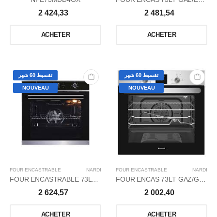
2 424,33
2 481,54
ACHETER
ACHETER
تقسيط 60 شهر
تقسيط 60 شهر
NOUVEAU
NOUVEAU
FOUR ENCASTRABLE
NARDI
FOUR ENCASTRABLE
NARDI
FOUR ENCASTRABLE 73LT GAZ/ELEC TDIG/PURE
FOUR ENCAS 73LT GAZ/GAZ TDIG/GLASS-INOX
2 624,57
2 002,40
ACHETER
ACHETER