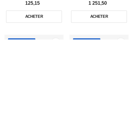
125,15
1 251,50
ACHETER
ACHETER
تقسيط 60 شهر
تقسيط 60 شهر
NOUVEAU
NOUVEAU
PLAQUE DE CUISSON
CONDOR
PLAQUE DE CUISSON
CONDOR
TABLE CUIS ENCAS FILINI FL2 5FX WOK/INOX
TABLE CUIS ENCAST RIGATI4 4FX_WOK / INOX
1 165,68
840,29