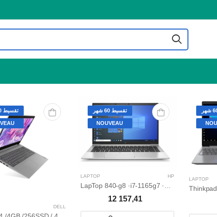
تقسيط 60 شهر
تقسيط 60 شهر
VEAU
NOUVEAU
NOU
LAPTOP
HP
LAPTOP
LapTop 840-g8 ·i7-1165g7 ·8Go ·256 Go ssd pcie nvme ·ecran tactile 14" FuLL HD ·win 10 professionnel
12 157,41
DELL
I3-1115G4 /4GB /256SSD / 4.1GHz /15.6’’