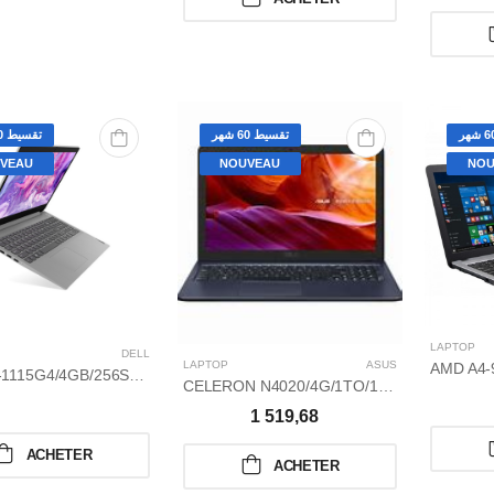
تقسيط 60 شهر
تقسيط 60 شهر
VEAU
NOUVEAU
NOU
LAPTOP
DELL
LAPTOP
ASUS
CORE I3-1115G4/4GB/256SSD/4,1GHZ/15,6
CELERON N4020/4G/1TO/15,6/WIN 10 HOME
1 519,68
ACHETER
ACHETER