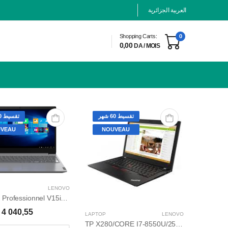
العربية الجزائرية
Shopping Carts:
0
0,00
DA / MOIS
تقسيط 60 شهر
تقسيط 60 شهر
VEAU
NOUVEAU
LENOVO
Thinkpad Professionnel V15iml i5-10210u/8gb/1to ssd/15,6 ips /win 10 pro
4 040,55
LAPTOP
LENOVO
TP X280/CORE I7-8550U/256 G SSD/8GO/WIN 10 PRO /12,5