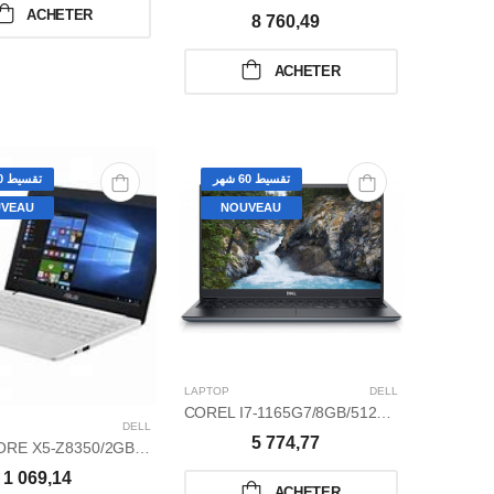
ACHETER
8 760,49
ACHETER
تقسيط 60 شهر
تقسيط 60 شهر
VEAU
NOUVEAU
LAPTOP
DELL
COREL I7-1165G7/8GB/512GO SSD/2GB NVIDIA GEFORCE MX350/4,7 GHZ /15,6
DELL
5 774,77
QUAD CORE X5-Z8350/2GB/32GO/WINDOWS 10/14
1 069,14
ACHETER