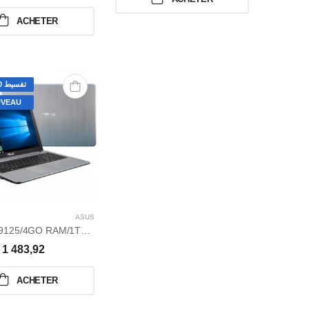
ACHETER
تقسيط 60 شهر
VEAU
ASUS
AMD A4-9125/4GO RAM/1TO/15,6/WIN 10 HOME GRAVEUR DVD
1 483,92
ACHETER