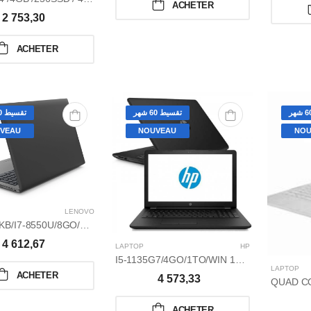
ACHETER
2 753,30
ACHETER
تقسيط 60 شهر
تقسيط 60 شهر
VEAU
NOUVEAU
NOU
LENOVO
P130-15IKB/I7-8550U/8GO/1TO/15,6 GRIS ET NOIR
4 612,67
LAPTOP
HP
I5-1135G7/4GO/1TO/WIN 10 HOME/2GO NVIDIA GEFORCE MX350/15,6
LAPTOP
ACHETER
4 573,33
ACHETER