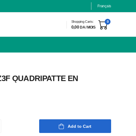
Français
Shopping Carts:
0
0,00
DA / MOIS
3F ǪUADRIPATTE EN
Add to Cart