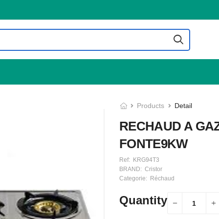
Products
Detail
RECHAUD A GAZ
FONTE9KW
Ref:
KRG94T3
BRAND:
Cristor
Categorie:
Réchaud
Quantity