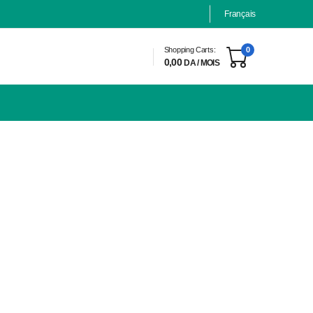
Français
Shopping Carts:
0
0,00
DA / MOIS